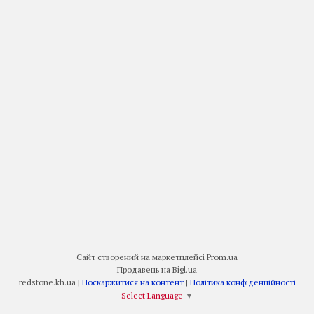
Сайт створений на маркетплейсі
Prom.ua
Продавець на Bigl.ua
redstone.kh.ua |
Поскаржитися на контент
|
Політика конфіденційності
Select Language
▼