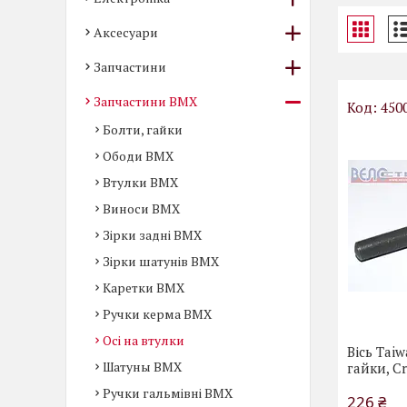
Аксесуари
Запчастини
Запчастини BMX
450
Болти, гайки
Ободи BMX
Втулки BMX
Виноси BMX
Зірки задні BMX
Зірки шатунів BMX
Каретки BMX
Ручки керма BMX
Осі на втулки
Вісь Taiw
Шатуны BMX
гайки, C
Ручки гальмівні BMX
226 ₴