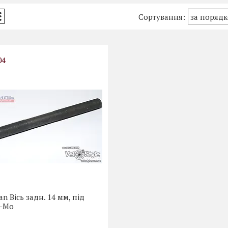
04
an Вісь задн. 14 мм, під
r-Mo