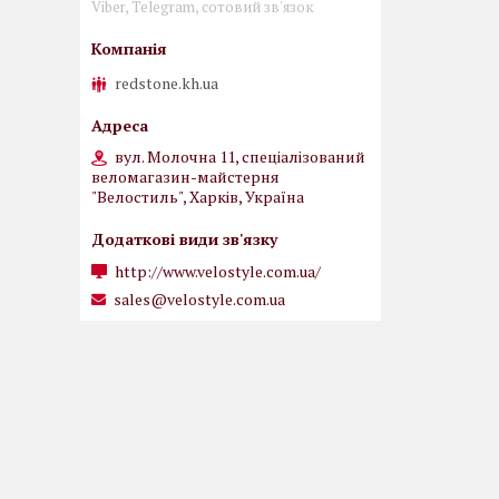
Viber, Telegram, сотовий зв'язок
redstone.kh.ua
вул. Молочна 11, спеціалізований
веломагазин-майстерня
"Велостиль", Харків, Україна
http://www.velostyle.com.ua/
sales@velostyle.com.ua