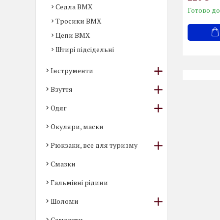
Седла BMX
Готово до
Тросики BMX
Цепи BMX
Штирі підсідельні
Інструменти
Взуття
Одяг
Окуляри, маски
Рюкзаки, все для туризму
Смазки
Гальмівні рідини
Шоломи
Самокати