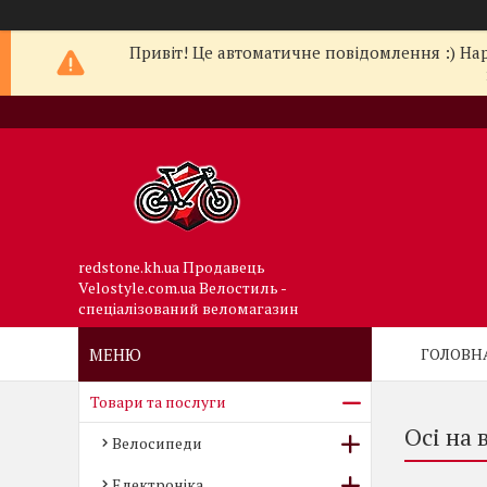
Привіт! Це автоматичне повідомлення :) Нар
redstone.kh.ua Продавець
Velostyle.com.ua Велостиль -
спеціалізований веломагазин
ГОЛОВН
Товари та послуги
Осі на 
Велосипеди
Електроніка