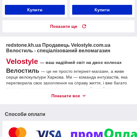
Купити
Купити
Показати ще
redstone.kh.ua Продавець Velostyle.com.ua
Велостиль - спеціалізований веломагазин
Velostyle
— ваш надійний світ на двох колесах
Велостиль
— це не просто інтернет-магазин, а живе
серце велокультури Харкова. Ми — команда ентузіастів, яка
перетворила своє захоплення на справу життя, і вже багато
років допомагаємо вам відкривати для себе свободу руху.
Показати все
За монітором сайту — реальний магазин із затишною
веломайстернею за адресою:
м. Харків, вул. Молочна, 11,
корпус 8
. Тут ви не просто купуєте велосипед — ви стаєте
Способи оплати
частиною нашої спільноти, отримуєте поради від досвідчених
механіків, тестуєте техніку і відчуваєте атмосферу справжньої
велострасті. Наш девіз: «Не продаємо велосипеди —
допомагаємо обирати стиль життя».