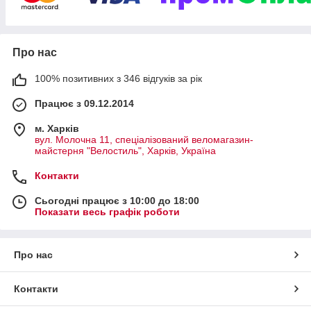
Чому обирають «ВЕЛОСТИЛЬ»?
Фізична присутність = ваша впевненість
Ми не віртуальна «прихована» компанія. У нас є свій дім —
Про нас
просторий магазин, куди ви завжди можете приїхати, щоб:
Особисто протестувати будь-який велосипед з
100% позитивних з 346 відгуків за рік
каталогу.
Працює з 09.12.2014
Отримати професійну консультацію.
м. Харків
Залишити відгук, претензію або просто побалакати
вул. Молочна 11, спеціалізований веломагазин-
про велоподорожі.
майстерня "Велостиль", Харків, Україна
Переконатися в легітимності нашої роботи — ми
завжди готові надати документи.
Контакти
Світ брендів під одним дахом
Сьогодні працює з 10:00 до 18:00
Показати весь графік роботи
Ми співпрацюємо лише з лідерами індустрії, чия якість
перевірена часом і тисячами кілометрів. У «ВЕЛОСТИЛі»
представлені:
Про нас
Легендарний TREK
— американський ідол якості та
прогресу у велосипедному світі.
Контакти
Стильний BERGAMONT
— європейський дизайн та
надійність.