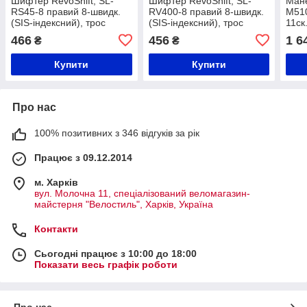
Шифтер RevoShift, SL-
Шифтер RevoShift, SL-
Мане
RS45-8 правий 8-швидк.
RV400-8 правий 8-швидк.
M51
(SIS-індексний), трос
(SIS-індексний), трос
11ск
ESLRS45R8A
ESLRV4008RA
466
456
1 6
₴
₴
Купити
Купити
Про нас
100% позитивних з 346 відгуків за рік
Працює з 09.12.2014
м. Харків
вул. Молочна 11, спеціалізований веломагазин-
майстерня "Велостиль", Харків, Україна
Контакти
Сьогодні працює з 10:00 до 18:00
Показати весь графік роботи
Про нас