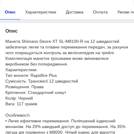
Опис
Характеристики
Доставка
Оплата
Умови п
Опис
Манета Shimano Deore XT SL-M8100-R на 12 швидкостей
забезпечує легке та плавне перемикання передач, за рахунок
чого покращується контроль за велосипедом на трейлі.
Комплектація манеток тросиками може змінюватися
виробником без попередження.
Характеристики:
Тип монети: Rapidfire Plus
Сумісність: Трансмісії 12 швидкостей
Розміщення: Права
Кріплення: Стандартний хомут
Колір: Чорний
Вага: 117 грамів
Особливості:
• Легке ефективне перемикання. Поліпшений індексний
механізм. На 20% швидший доступ до перемикання. На 35%
легша дія порівняно з M8000. Чіткий індекс для відчуття