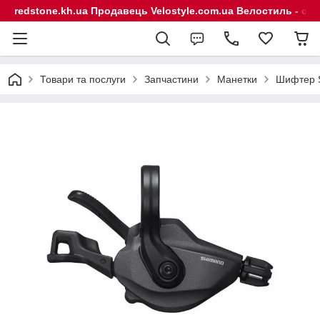
redstone.kh.ua Продавець Velostyle.com.ua Велостиль - сп
Товари та послуги
Запчастини
Манетки
Шифтер S