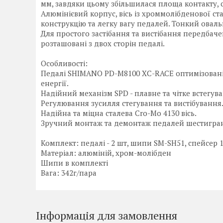
мм, завдяки цьому збільшилася площа контакту, ст
Алюмінієвий корпус, вісь із хроммолібденової ст
конструкцію та легку вагу педалей. Тонкий оваль
Для простого застібання та вистібання передбаче
розташовані з двох сторін педалі.
Особливості:
Педалі SHIMANO PD-M8100 XC-RACE оптимізовані
енергії.
Надійний механізм SPD - плавне та чітке встегува
Регулювання зусилля стегування та вистібування
Надійна та міцна сталева Cro-Mo 4130 вісь.
Зручний монтаж та демонтаж педалей шестигра
Комплект: педалі - 2 шт, шипи SM-SH51, спейсер 
Матеріал: алюміній, хром-молібден
Шипи в комплекті
Вага: 342г/пара
Інформація для замовлення