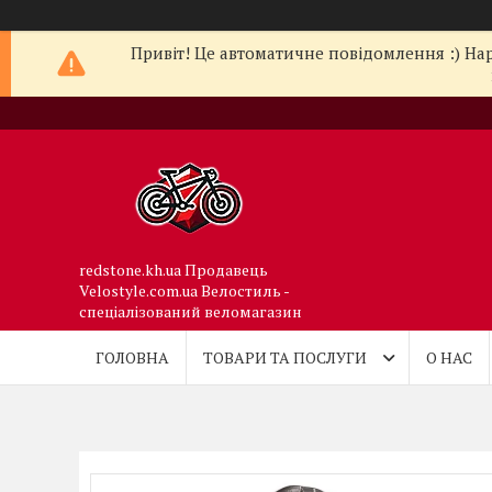
Привіт! Це автоматичне повідомлення :) Нар
redstone.kh.ua Продавець
Velostyle.com.ua Велостиль -
спеціалізований веломагазин
ГОЛОВНА
ТОВАРИ ТА ПОСЛУГИ
О НАС