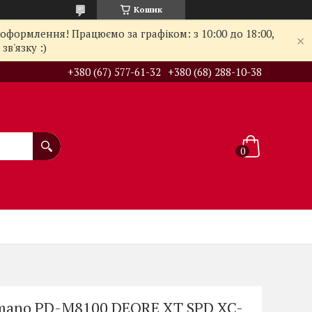
Кошик
оформлення! Працюємо за графіком: з 10:00 до 18:00,
в'язку :)
+380 (67) 577-61-32
+380 (68) 288-10-38
imano PD-M8100 DEORE XT SPD XC-