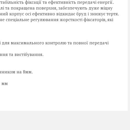
абільність фіксації та ефективність передачі енергії.
алі та покращена поверхня, забезпечують дуже міцну
ний корпус осі ефективно відкидає бруд і знижує тертя.
не спеціальне регулювання жорсткості фіксаторів, які
 для максимального контролю та повної передачі
ння та вистібування.
.
нником на 8мм.
1 мм