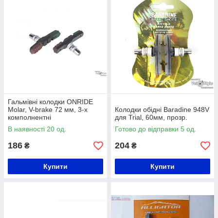
Гальмівні колодки ONRIDE
Molar, V-brake 72 мм, 3-х
Колодки обідні Baradine 948V
комполнентні
для Trial, 60мм, прозр.
В наявності 20 од.
Готово до відправки 5 од.
186
204
₴
₴
Купити
Купити