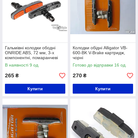
Гальмівні колодки ободні
Колодки обідні Alligator VB-
ONRIDE ABS, 72 мм, 3-х
600-BK V-Brake картридж,
компонентні, помаранчеві
чорні
(для V-brake)
В наявності 9 од.
Готово до відправки 16 од.
265
270
₴
₴
Купити
Купити