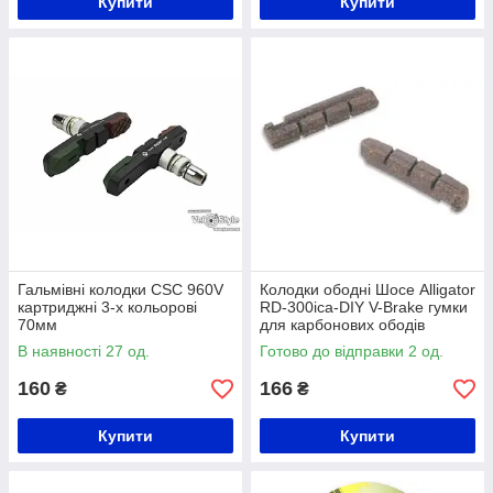
Купити
Купити
Гальмівні колодки CSC 960V
Колодки ободні Шосе Alligator
картриджні 3-x кольорові
RD-300ica-DIY V-Brake гумки
70мм
для карбонових ободів
В наявності 27 од.
Готово до відправки 2 од.
160
166
₴
₴
Купити
Купити