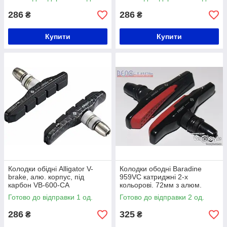
286
286
₴
₴
Купити
Купити
Колодки обідні Alligator V-
Колодки ободні Baradine
brake, алю. корпус, під
959VC катриджні 2-x
карбон VB-600-CA
кольорові. 72мм з алюм.
корпусом
Готово до відправки 1 од.
Готово до відправки 2 од.
286
325
₴
₴