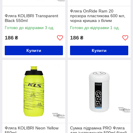
Фляга OnRide Ram 20
Фляга KOLIBRI Transparent
прозора пластикова 600 мл,
Black 550ml
чорна кришка з білим
носиком
Готово до відправки 3 од.
Готово до відправки 1 од.
186
186
₴
₴
Купити
Купити
Фляга KOLIBRI Neon Yellow
Сумка підрамна PRO Фляга
550ml
для інструментів 500ml білий