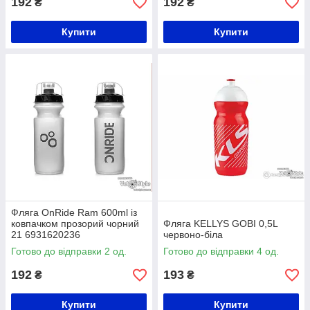
192
192
₴
₴
Купити
Купити
Фляга OnRide Ram 600ml із
ковпачком прозорий чорний
Фляга KELLYS GOBI 0,5L
21 6931620236
червоно-біла
Готово до відправки 2 од.
Готово до відправки 4 од.
192
193
₴
₴
Купити
Купити