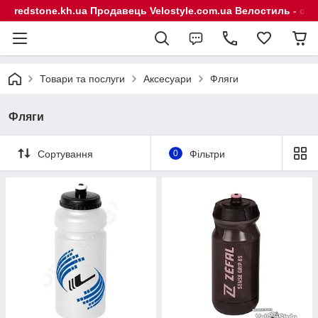
redstone.kh.ua Продавець Velostyle.com.ua Велостиль - сп
Товари та послуги
Аксесуари
Фляги
Фляги
Сортування
0
Фільтри