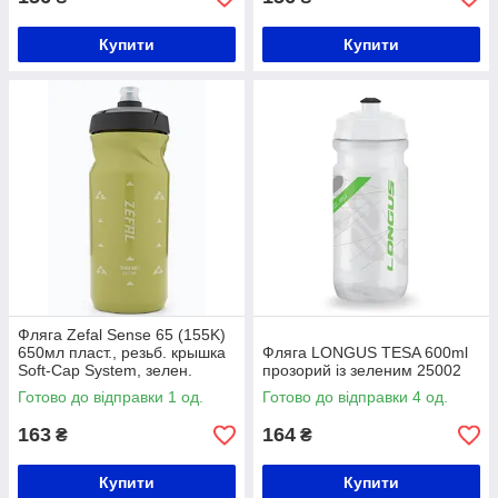
Купити
Купити
Фляга Zefal Sense 65 (155K)
650мл пласт., резьб. крышка
Фляга LONGUS TESA 600ml
Soft-Cap System, зелен.
прозорий із зеленим 25002
Готово до відправки 1 од.
Готово до відправки 4 од.
163
164
₴
₴
Купити
Купити