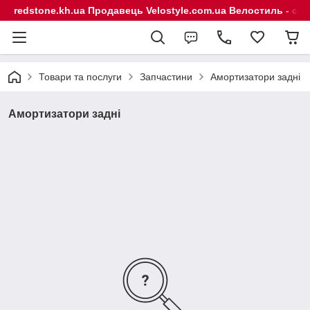
redstone.kh.ua Продавець Velostyle.com.ua Велостиль - сп
Товари та послуги
Запчастини
Амортизатори задні
Амортизатори задні