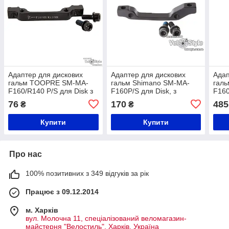
Адаптер для дискових
Адаптер для дискових
Адап
гальм TOOPRE SM-MA-
гальм Shimano SM-MA-
гал
F160/R140 P/S для Disk з
F160P/S для Disk, з
F160
болтами кріплення (2шт),
болтами кріплення. (2шт),
болт
76
170
485
₴
₴
чорн. (без
чорн без лого
чорн
Купити
Купити
Про нас
100% позитивних з 349 відгуків за рік
Працює з 09.12.2014
м. Харків
вул. Молочна 11, спеціалізований веломагазин-
майстерня "Велостиль", Харків, Україна