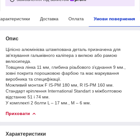
арактеристики
Доставка
Оплата
Умови повернення
Опис
Цілісно алюмінієва штампована деталь призначена для
зв'язування гальмівного каліпера з вилкою або рамою
велосипеда.
Товщина лінка 11 мм, глибина різьбового з'єднання 9 мм.,
зовні покрита порошковою фарбою та має маркування
виробника та специфікації.
Можливий монтаж F IS-PM 180 мм, R IS-PM 160 мм.
Стандарт кріплення International Standart з міжболтовою
відстанню 51 і 74 мм.
У комплекті 2 болти L – 17 мм., M – 6 мм.
Приховати
Характеристики