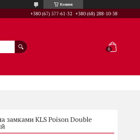
Кошик
+380 (67) 577-61-32
+380 (68) 288-10-38
ма замками KLS Poison Double
ий