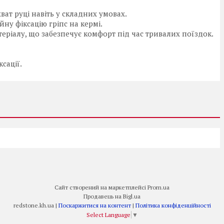
ват руці навіть у складних умовах.
ну фіксацію гріпс на кермі.
теріалу, що забезпечує комфорт під час тривалих поїздок.
сації.
Сайт створений на маркетплейсі
Prom.ua
Продавець на Bigl.ua
redstone.kh.ua |
Поскаржитися на контент
|
Політика конфіденційності
Select Language
▼