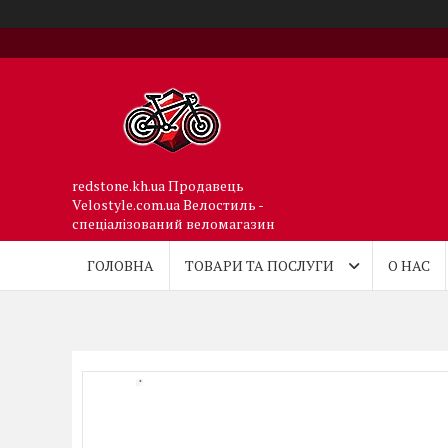
redstone.kh.ua Продавець
Velostyle.com.ua Велостиль -
спеціалізований веломагазин
ГОЛОВНА
ТОВАРИ ТА ПОСЛУГИ
О НАС