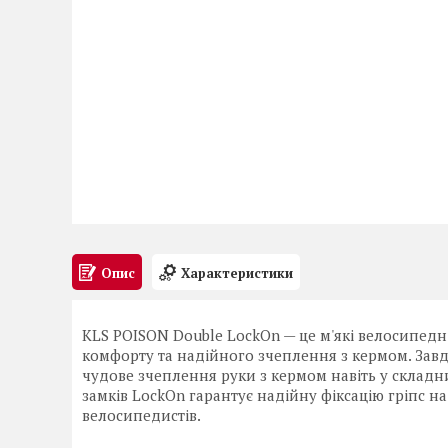
Опис
Характеристики
KLS POISON Double LockOn — це м'які велосипедн
комфорту та надійного зчеплення з кермом. Завдя
чудове зчеплення руки з кермом навіть у складни
замків LockOn гарантує надійну фіксацію гріпс н
велосипедистів.