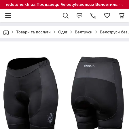
redstone.kh.ua Продавець Velostyle.com.ua Велостиль - сп
Товари та послуги
Одяг
Велтруси
Велотруси без 