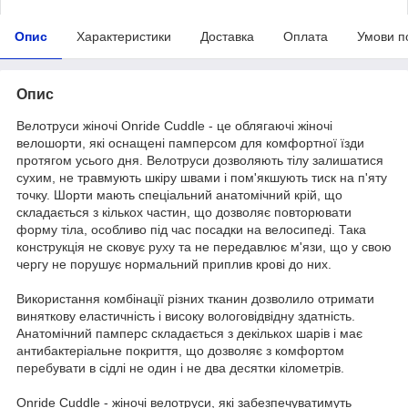
Опис
Характеристики
Доставка
Оплата
Умови п
Опис
Велотруси жіночі Onride Cuddle - це облягаючі жіночі
велошорти, які оснащені памперсом для комфортної їзди
протягом усього дня. Велотруси дозволяють тілу залишатися
сухим, не травмують шкіру швами і пом'якшують тиск на п'яту
точку. Шорти мають спеціальний анатомічний крій, що
складається з кількох частин, що дозволяє повторювати
форму тіла, особливо під час посадки на велосипеді. Така
конструкція не сковує руху та не передавлює м'язи, що у свою
чергу не порушує нормальний приплив крові до них.
Використання комбінації різних тканин дозволило отримати
виняткову еластичність і високу вологовідвідну здатність.
Анатомічний памперс складається з декількох шарів і має
антибактеріальне покриття, що дозволяє з комфортом
перебувати в сідлі не один і не два десятки кілометрів.
Onride Cuddle - жіночі велотруси, які забезпечуватимуть