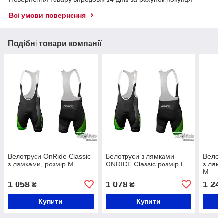
Всі умови повернення
Подібні товари компанії
Велотруси OnRide Classic
Велотруси з лямками
Вело
з лямками, розмір M
ONRIDE Classic розмір L
з ля
M
1 058
1 078
1 2
₴
₴
Купити
Купити