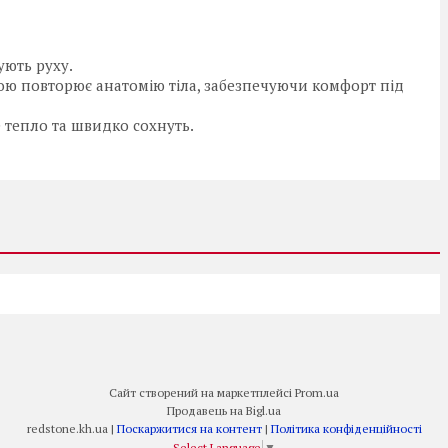
ують руху.
ою повторює анатомію тіла, забезпечуючи комфорт під
 тепло та швидко сохнуть.
Сайт створений на маркетплейсі
Prom.ua
Продавець на Bigl.ua
redstone.kh.ua |
Поскаржитися на контент
|
Політика конфіденційності
Select Language
▼