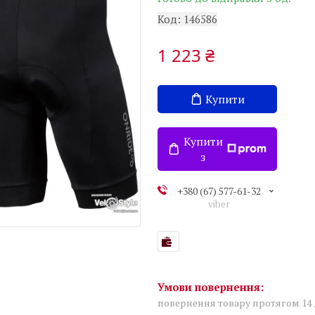
Код:
146586
1 223 ₴
Купити
Купити
з
+380 (67) 577-61-32
viber
повернення товару протягом 14