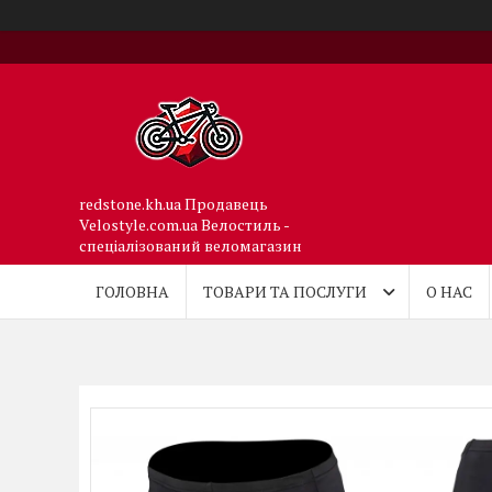
redstone.kh.ua Продавець
Velostyle.com.ua Велостиль -
спеціалізований веломагазин
ГОЛОВНА
ТОВАРИ ТА ПОСЛУГИ
О НАС