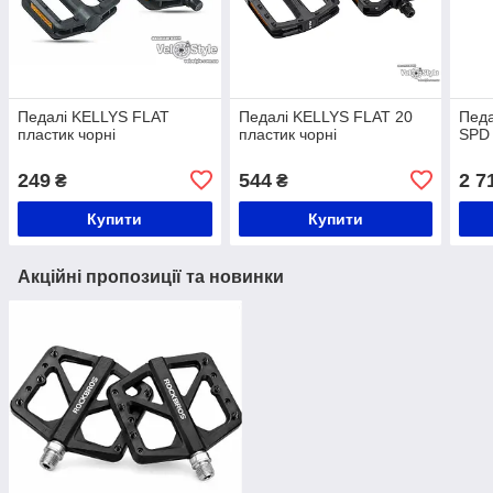
Педалі KELLYS FLAT
Педалі KELLYS FLAT 20
Педа
пластик чорні
пластик чорні
SPD
249
544
2 7
₴
₴
Купити
Купити
Акційні пропозиції та новинки