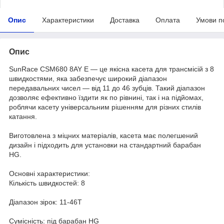
Опис
Характеристики
Доставка
Оплата
Умови п
Опис
SunRace CSM680 8AY E — це якісна касета для трансмісій з 8
швидкостями, яка забезпечує широкий діапазон
передавальних чисел — від 11 до 46 зубців. Такий діапазон
дозволяє ефективно їздити як по рівнині, так і на підйомах,
роблячи касету універсальним рішенням для різних стилів
катання.
Виготовлена з міцних матеріалів, касета має полегшений
дизайн і підходить для установки на стандартний барабан
HG.
Основні характеристики:
Кількість швидкостей: 8
Діапазон зірок: 11-46T
Сумісність: під барабан HG