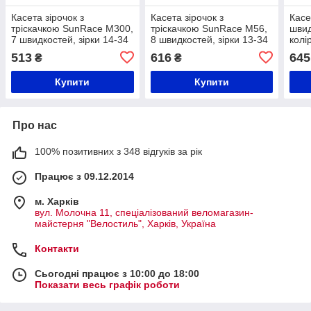
Касета зірочок з
Касета зірочок з
Касе
тріскачкою SunRace M300,
тріскачкою SunRace M56,
швид
7 швидкостей, зірки 14-34
8 швидкостей, зірки 13-34
колі
, чорний
, колір цинк + чорний
513
616
645
₴
₴
Купити
Купити
Про нас
100% позитивних з 348 відгуків за рік
Працює з 09.12.2014
м. Харків
вул. Молочна 11, спеціалізований веломагазин-
майстерня "Велостиль", Харків, Україна
Контакти
Сьогодні працює з 10:00 до 18:00
Показати весь графік роботи