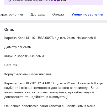
арактеристики
Доставка
Оплата
Умови повернення
Опис
Каретка Kenli KL-101 BSA 68/73 під вісь 24мм Hollowtech II
Діаметр осі 24мм.
ширина каретки 68-73мм
Вага 79г.
Корпус алюміній пластиковий
Каретка Kenli KL-101 BSA 68/73 під вісь 24мм Hollowtech II - це
надійний і якісний компонент для вашого велосипеда. Вона
виготовлена з високоякісних матеріалів, що забезпечує її
довговічність та надійність в експлуатації.
Основною перевагою даної каретки є її сумісність із віссю