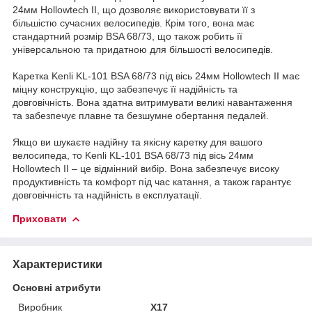
24мм Hollowtech II, що дозволяє використовувати її з
більшістю сучасних велосипедів. Крім того, вона має
стандартний розмір BSA 68/73, що також робить її
універсальною та придатною для більшості велосипедів.
Каретка Kenli KL-101 BSA 68/73 під вісь 24мм Hollowtech II має
міцну конструкцію, що забезпечує її надійність та
довговічність. Вона здатна витримувати великі навантаження
та забезпечує плавне та безшумне обертання педалей.
Якщо ви шукаєте надійну та якісну каретку для вашого
велосипеда, то Kenli KL-101 BSA 68/73 під вісь 24мм
Hollowtech II – це відмінний вибір. Вона забезпечує високу
продуктивність та комфорт під час катання, а також гарантує
довговічність та надійність в експлуатації.
Приховати
Характеристики
Основні атрибути
Виробник
X17