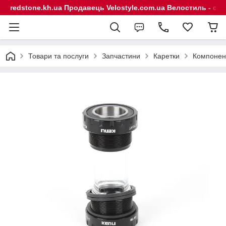
redstone.kh.ua Продавець Velostyle.com.ua Велостиль - сп
Товари та послуги
Запчастини
Каретки
Компонент