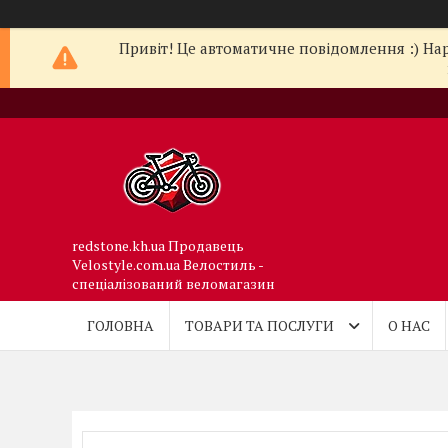
Привіт! Це автоматичне повідомлення :) Нар
redstone.kh.ua Продавець
Velostyle.com.ua Велостиль -
спеціалізований веломагазин
ГОЛОВНА
ТОВАРИ ТА ПОСЛУГИ
О НАС