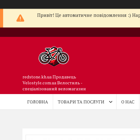
Привіт! Це автоматичне повідомлення :) Нар
redstone.kh.ua Продавець
Velostyle.com.ua Велостиль -
спеціалізований веломагазин
ГОЛОВНА
ТОВАРИ ТА ПОСЛУГИ
О НАС