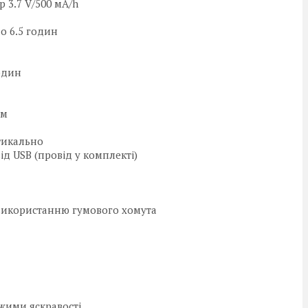
 3.7 V/500 мА/h
о 6.5 годин
один
мм
тикально
д USB (провід у комплекті)
 використанню гумового хомута
жими яскравості