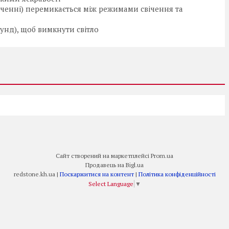
ченні) перемикається між режимами свічення та
кунд), щоб вимкнути світло
Сайт створений на маркетплейсі
Prom.ua
Продавець на Bigl.ua
redstone.kh.ua |
Поскаржитися на контент
|
Політика конфіденційності
Select Language
▼