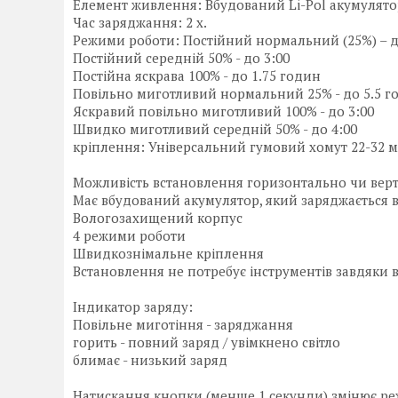
Елемент живлення: Вбудований Li-Pol акумулятор
Час заряджання: 2 x.
Режими роботи: Постійний нормальний (25%) – д
Постійний середній 50% - до 3:00
Постійна яскрава 100% - до 1.75 годин
Повільно миготливий нормальний 25% - до 5.5 г
Яскравий повільно миготливий 100% - до 3:00
Швидко миготливий середній 50% - до 4:00
кріплення: Універсальний гумовий хомут 22-32 
Можливість встановлення горизонтально чи вер
Має вбудований акумулятор, який заряджається ві
Вологозахищений корпус
4 режими роботи
Швидкознімальне кріплення
Встановлення не потребує інструментів завдяки
Індикатор заряду:
Повільне миготіння - заряджання
горить - повний заряд / увімкнено світло
блимає - низький заряд
Натискання кнопки (менше 1 секунди) змінює ре